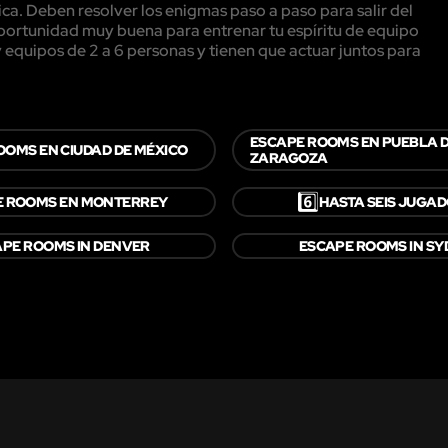
ca. Deben resolver los enigmas paso a paso para salir del
 oportunidad muy buena para entrenar tu espíritu de equipo
equipos de 2 a 6 personas y tienen que actuar juntos para
ESCAPE ROOMS EN PUEBLA 
OOMS EN CIUDAD DE MÉXICO
ZARAGOZA
6️⃣
E ROOMS EN MONTERREY
HASTA SEIS JUGA
PE ROOMS IN DENVER
ESCAPE ROOMS IN S