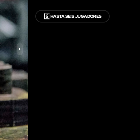
6️⃣
HASTA SEIS JUGADORES