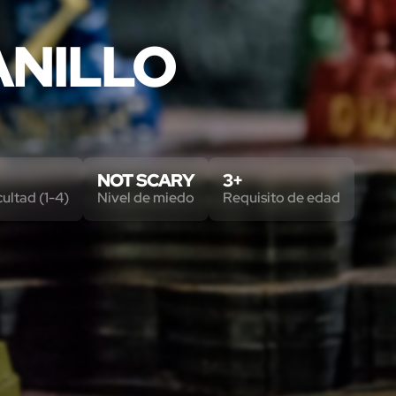
ANILLO
NOT SCARY
3+
cultad (1-4)
Nivel de miedo
Requisito de edad