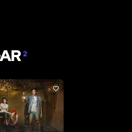
GAR
2
LIKE