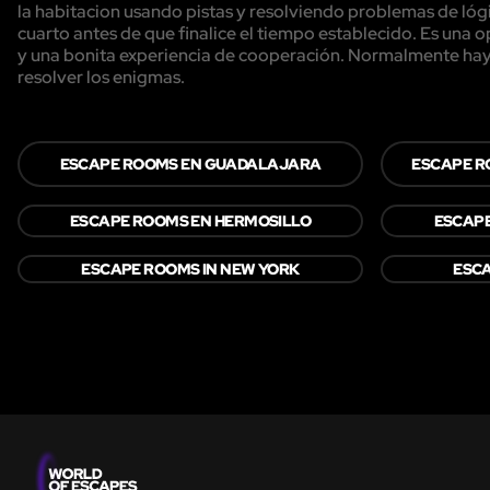
la habitacion usando pistas y resolviendo problemas de lógi
cuarto antes de que finalice el tiempo establecido. Es una
y una bonita experiencia de cooperación. Normalmente hay 
resolver los enigmas.
ESCAPE ROOMS EN GUADALAJARA
ESCAPE R
ESCAPE ROOMS EN HERMOSILLO
ESCAP
ESCAPE ROOMS IN NEW YORK
ESCA