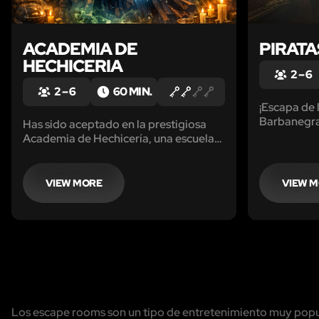
ACADEMIA DE
PIRATA
HECHICERIA
2 – 6
2 – 6
60 MIN.
¡Escapa de 
Barbanegra
Has sido aceptado en la prestigiosa
Academia de Hechicería, una escuela
ancestral oculta tras muros
encantados y pasillos infinitos, donde
cada rincón está vivo con magia. Pero
VIEW MORE
VIEW 
algo no anda bien...
Los escape rooms son un tipo de entretenimiento muy popula