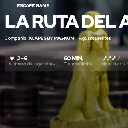
ESCAPE GAME
LA RUTA DEL 
Compañía:
XCAPES BY MAGNUM
Aguascalientes
2 – 6
60 MIN.
Número de jugadores
Tiempo límite
Nivel de difi