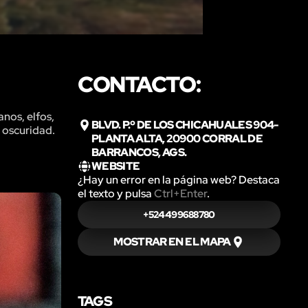
CONTACTO:
nos, elfos,
BLVD. P.º DE LOS CHICAHUALES 904-
a oscuridad.
PLANTA ALTA, 20900 CORRAL DE
BARRANCOS, AGS.
WEBSITE
¿Hay un error en la página web? Destaca
el texto y pulsa
Ctrl+Enter
.
+524499688780
MOSTRAR EN EL MAPA
TAGS