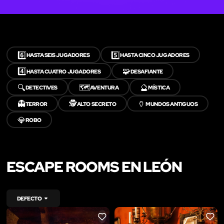
6️⃣
5️⃣
HASTA SEIS JUGADORES
HASTA CINCO JUGADORES
4️⃣
🧩
HASTA CUATRO JUGADORES
DESAFIANTE
🔍
🗺️
🔮
DETECTIVES
AVENTURA
MÍSTICA
👻
🕵️
🏺
TERROR
ALTO SECRETO
MUNDOS ANTIGUOS
💎
ROBO
ESCAPE ROOMS EN LEÓN
DEFECTO
LIKE
LIKE