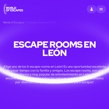
ENTRAR
MENU
World of Escapes
Escape rooms en León
ESCAPE ROOMS EN
LEÓN
¡Elige uno de los 6 escape rooms en León! Es una oportunidad excelente
de pasar tiempo con la familia y amigos. Los escape rooms, son una
nueva forma y muy popular de entretenimiento en León. Aquí
encontrarás información sobre los mejores escape rooms facilitados
por distintas compañías. ¡Es tu momento para escapar!