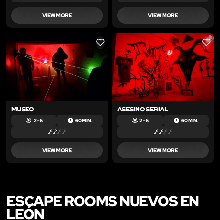
VIEW MORE
VIEW MORE
LIKE
LIKE
MUSEO
ASESINO SERIAL
2 – 6
60 MIN.
2 – 6
60 MIN.
VIEW MORE
VIEW MORE
ESCAPE ROOMS NUEVOS EN
LEÓN