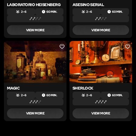
LABORATORIO HEISENBERG
ASESINO SERIAL
2 – 6
60 MIN.
2 – 6
60 MIN.
VIEW MORE
VIEW MORE
LIKE
LIKE
MAGIC
SHERLOCK
2 – 6
60 MIN.
2 – 6
60 MIN.
VIEW MORE
VIEW MORE