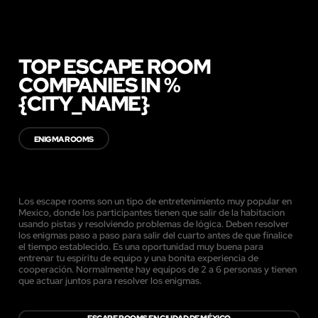
TOP ESCAPE ROOM
COMPANIES IN %
{CITY_NAME}
ENIGMA ROOMS
Los escape rooms son un tipo de entretenimiento muy popular en
Mexico, donde los participantes tienen que salir de la habitacion
usando pistas y resolviendo problemas de lógica. Deben resolver
los enigmas paso a paso para salir del cuarto antes de que finalice
el tiempo establecido. Es una oportunidad muy buena para
entrenar tu espíritu de equipo y una bonita experiencia de
cooperación. Normalmente hay equipos de 2 a 6 personas y tienen
que actuar juntos para resolver los enigmas.
ESCAPE ROOMS EN CIUDAD DE MÉXICO