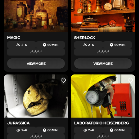
MAGIC
SHERLOCK
2 – 6
60 MIN.
2 – 6
60 MIN.
VIEW MORE
VIEW MORE
LIKE
LIKE
JURASSICA
LABORATORIO HEISENBERG
2 – 6
60 MIN.
2 – 6
60 MIN.