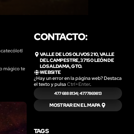
CONTACTO:
acatecólotl
VALLE DE LOS OLIVOS 210, VALLE
DEL CAMPESTRE, 37150 LEÓN DE
LOS ALDAMA, GTO.
to mágico te
WEBSITE
¿Hay un error en la página web? Destaca
el texto y pulsa
Ctrl+Enter
.
477 688 8134; 4777869813
MOSTRAR EN EL MAPA
TAGS