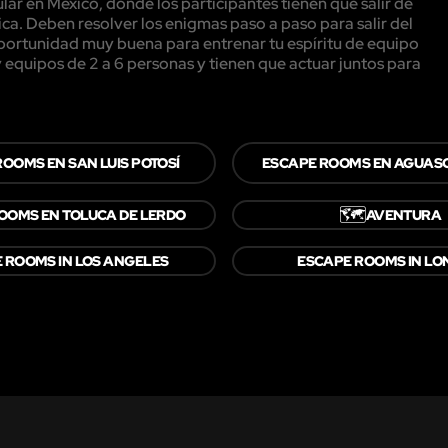
r en Mexico, donde los participantes tienen que salir de
ca. Deben resolver los enigmas paso a paso para salir del
 oportunidad muy buena para entrenar tu espíritu de equipo
equipos de 2 a 6 personas y tienen que actuar juntos para
OOMS EN SAN LUIS POTOSÍ
ESCAPE ROOMS EN AGUAS
🗺️
OOMS EN TOLUCA DE LERDO
AVENTURA
 ROOMS IN LOS ANGELES
ESCAPE ROOMS IN L