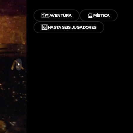
🗺️
🔮
AVENTURA
MÍSTICA
6️⃣
HASTA SEIS JUGADORES