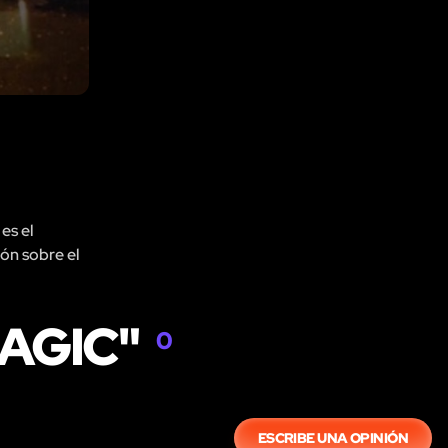
es el
ión sobre el
MAGIC"
0
ESCRIBE UNA OPINIÓN