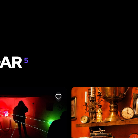
GAR
5
LIKE