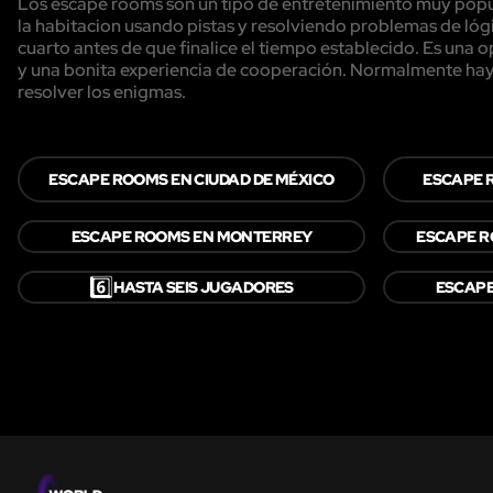
Los escape rooms son un tipo de entretenimiento muy popula
la habitacion usando pistas y resolviendo problemas de lógi
cuarto antes de que finalice el tiempo establecido. Es una
y una bonita experiencia de cooperación. Normalmente hay 
resolver los enigmas.
ESCAPE ROOMS EN CIUDAD DE MÉXICO
ESCAPE R
ESCAPE ROOMS EN MONTERREY
ESCAPE R
6️⃣
HASTA SEIS JUGADORES
ESCAPE