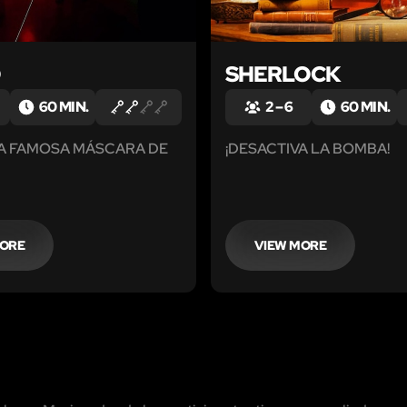
O
SHERLOCK
60 MIN.
2 – 6
60 MIN.
LA FAMOSA MÁSCARA DE
¡DESACTIVA LA BOMBA!
MORE
VIEW MORE