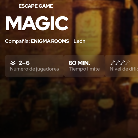
ESCAPE GAME
MAGIC
Compañía:
ENIGMA ROOMS
León
2 – 6
60 MIN.
Número de jugadores
Tiempo límite
Nivel de difi