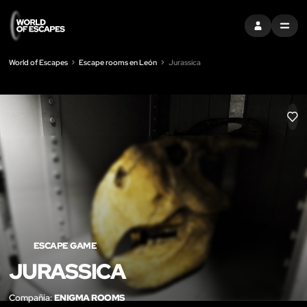
ENTRAR
MENU
World of Escapes
Escape rooms en León
Jurassica
LIK
ESCAPE GAME
JURASSICA
Compañía:
ENIGMA ROOMS