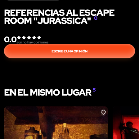
REFERENCIAS AL ESCAPE
ROOM "JURASSICA"
0
0.0
aún no hay opiniones
ESCRIBE UNA OPINIÓN
EN EL MISMO LUGAR
5
LIKE