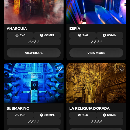
ANARQUÍA
ESPÍA
2 – 6
60 MIN.
2 – 6
60 MIN.
VIEW MORE
VIEW MORE
LIKE
LIKE
SUBMARINO
LA RELIQUIA DORADA
2 – 6
60 MIN.
2 – 6
60 MIN.