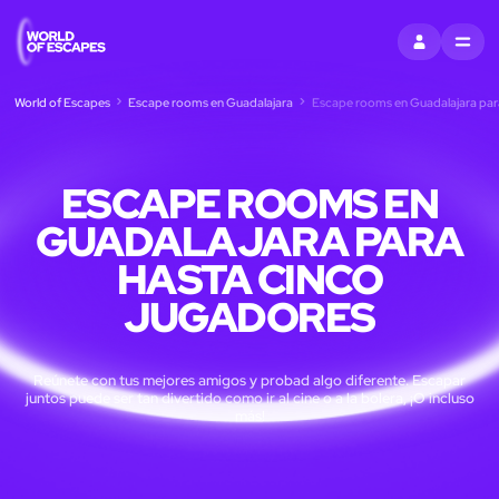
ENTRAR
MENU
World of Escapes
Escape rooms en Guadalajara
Escape rooms en Guadalajara para
ESCAPE ROOMS EN
GUADALAJARA PARA
HASTA CINCO
JUGADORES
Reúnete con tus mejores amigos y probad algo diferente. Escapar
juntos puede ser tan divertido como ir al cine o a la bolera, ¡O incluso
más!