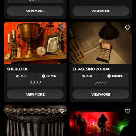
VIEW MORE
VIEW MORE
LIKE
LIKE
SHERLOCK
EL ASESINO ZODIAC
2 – 6
60 MIN.
2 – 6
60 MIN.
VIEW MORE
VIEW MORE
LIKE
LIKE