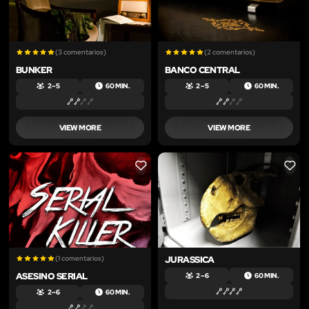
(3 comentarios)
(2 comentarios)
BUNKER
BANCO CENTRAL
2 – 5
60 MIN.
2 – 5
60 MIN.
VIEW MORE
VIEW MORE
LIKE
LIKE
(1 comentarios)
JURASSICA
ASESINO SERIAL
2 – 6
60 MIN.
2 – 6
60 MIN.