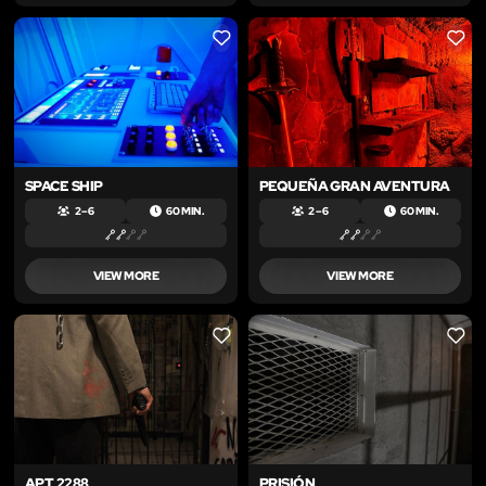
LIKE
LIKE
SPACE SHIP
PEQUEÑA GRAN AVENTURA
2 – 6
60 MIN.
2 – 6
60 MIN.
VIEW MORE
VIEW MORE
LIKE
LIKE
APT 2288
PRISIÓN