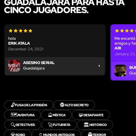
GUADALAJARA PARA HASTA
CINCO JUGADORES.
hola
Me encantó 
ERIK ATALA
amigos y fam
ARI
December 24, 2021
January 23,
ASESINO SERIAL
BU
Guadalajara
Gua
🔓
🕵️
FUGA DE LA PRISIÓN
ALTO SECRETO
🗺️
🔮
🧩
AVENTURA
MÍSTICA
DESAFIANTE
🔍
🚀
🏛️
DETECTIVES
FUTURISTA
HISTÓRICO
💎
🏺
👻
ROBO
MUNDOS ANTIGUOS
TERROR