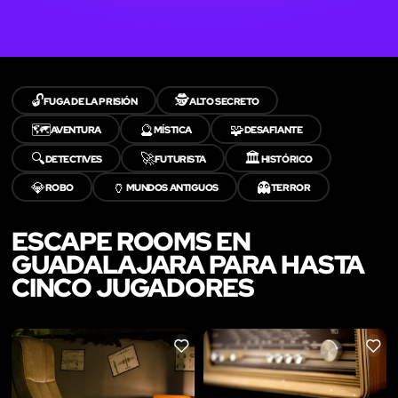
🔓
🕵️
FUGA DE LA PRISIÓN
ALTO SECRETO
🗺️
🔮
🧩
AVENTURA
MÍSTICA
DESAFIANTE
🔍
🚀
🏛️
DETECTIVES
FUTURISTA
HISTÓRICO
💎
🏺
👻
ROBO
MUNDOS ANTIGUOS
TERROR
ESCAPE ROOMS EN
GUADALAJARA PARA HASTA
CINCO JUGADORES
LIKE
LIKE