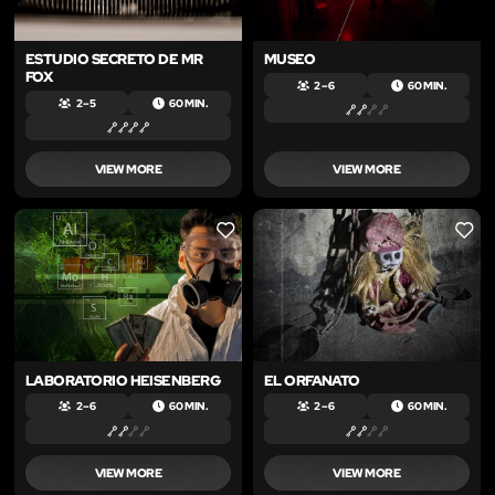
ESTUDIO SECRETO DE MR
MUSEO
FOX
2 – 6
60 MIN.
2 – 5
60 MIN.
VIEW MORE
VIEW MORE
LIKE
LIKE
LABORATORIO HEISENBERG
EL ORFANATO
2 – 6
60 MIN.
2 – 6
60 MIN.
VIEW MORE
VIEW MORE