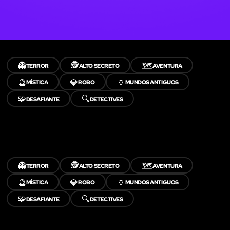
👻
🕵️
🗺️
TERROR
ALTO SECRETO
AVENTURA
🔮
💎
🏺
MÍSTICA
ROBO
MUNDOS ANTIGUOS
🧩
🔍
DESAFIANTE
DETECTIVES
👻
🕵️
🗺️
TERROR
ALTO SECRETO
AVENTURA
🔮
💎
🏺
MÍSTICA
ROBO
MUNDOS ANTIGUOS
🧩
🔍
DESAFIANTE
DETECTIVES