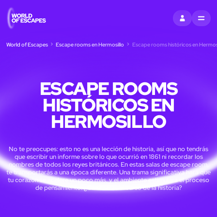
ENTRAR
MENU
World of Escapes
Escape rooms en Hermosillo
Escape rooms históricos en Hermos
ESCAPE ROOMS
HISTÓRICOS EN
HERMOSILLO
No te preocupes: esto no es una lección de historia, así que no tendrás
que escribir un informe sobre lo que ocurrió en 1861 ni recordar los
nombres de todos los reyes británicos. En estas salas de escape room,
te transportarás a una época diferente. Una trama significativa hará que
tu corazón se acelere un poco más, y el ambiente estimulará el proceso
de pensamiento. ¿Cambiarás el curso de la historia?