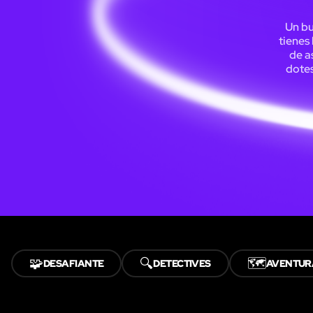
Un bu
tienes
de a
dotes
🧩
🔍
🗺️
DESAFIANTE
DETECTIVES
AVENTUR