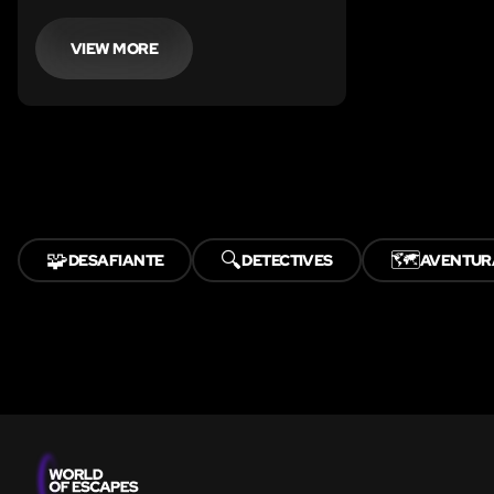
la recreación del apartamento del
célebre detective Sherlock Holmes.
VIEW MORE
🧩
🔍
🗺️
DESAFIANTE
DETECTIVES
AVENTUR