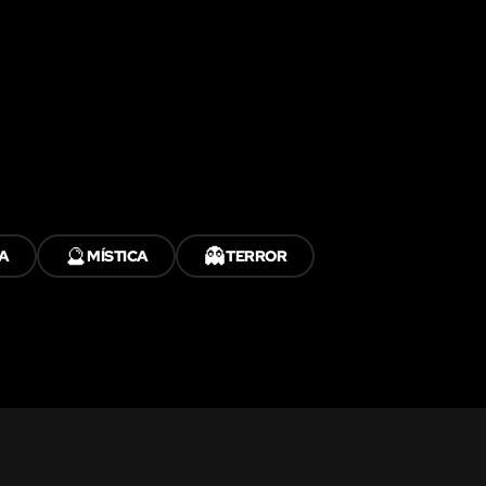
🔮
👻
A
MÍSTICA
TERROR