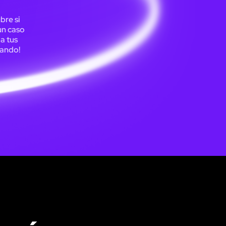
bre si
un caso
a tus
rando!