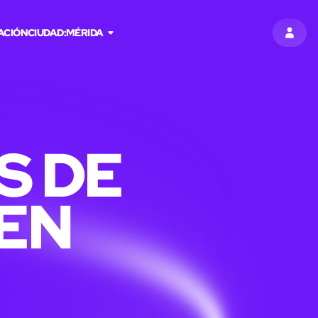
ACIÓN
CIUDAD:
MÉRIDA
ENTR
S DE
 EN