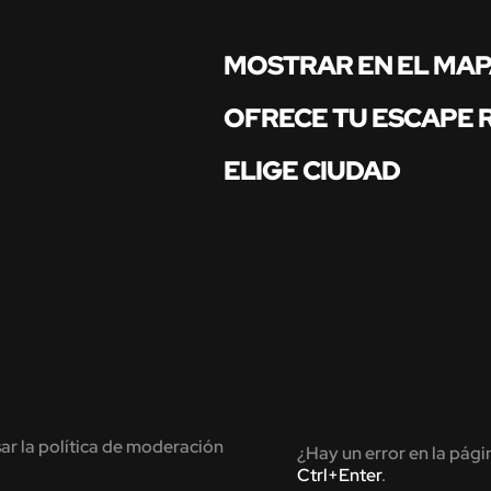
MOSTRAR EN EL MA
OFRECE TU ESCAPE
ELIGE CIUDAD
ar la política de moderación
¿Hay un error en la pági
Ctrl+Enter
.