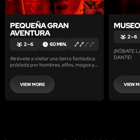
PEQUEÑA GRAN
MUSE
AVENTURA
2 – 6
2 – 6
60 MIN.
¡RÓBATE 
DANTE!
Atrévete a visitar una tierra fantástica
poblada por hombres, elfos, magos y
enanos así como por muchas otras
criaturas que te harán vivir una...
VIEW MORE
VIEW 