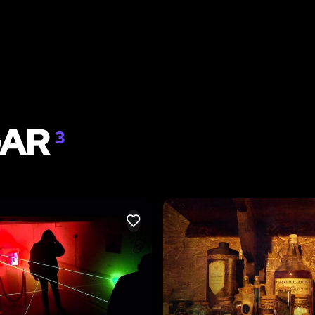
GAR
3
LIKE