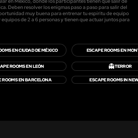
r en Mexico, donde los participantes tienen que salir de
ca. Deben resolver los enigmas paso a paso para salir del
 oportunidad muy buena para entrenar tu espíritu de equipo
equipos de 2 a 6 personas y tienen que actuar juntos para
OOMS EN CIUDAD DE MÉXICO
ESCAPE ROOMS EN MON
👻
APE ROOMS EN LEÓN
TERROR
E ROOMS EN BARCELONA
ESCAPE ROOMS IN NE