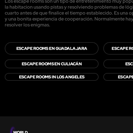
Los escape rooms son un tipo de entretenimiento muy popula
la habitacion usando pistas y resolviendo problemas de lógi
cuarto antes de que finalice el tiempo establecido. Es una
y una bonita experiencia de cooperación. Normalmente hay 
resolver los enigmas.
ESCAPE ROOMS EN GUADALAJARA
ESCAPE R
ESCAPE ROOMS EN CULIACÁN
ESC
ESCAPE ROOMS IN LOS ANGELES
ESCAP