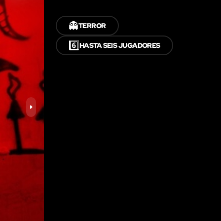
👻
TERROR
6️⃣
HASTA SEIS JUGADORES