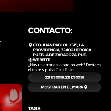
CONTACTO:
o
CTO JUAN PABLO II 3515, LA
PROVIDENCIA, 72400 HEROICA
PUEBLA DE ZARAGOZA, PUE.
WEBSITE
¿Hay un error en la página web? Destaca
el texto y pulsa
Ctrl+Enter
.
221 173 9956; 221 173 9956
MOSTRAR EN EL MAPA
TAGS