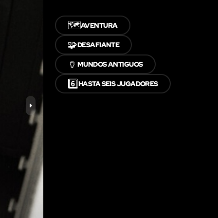
🗺️
AVENTURA
🧩
DESAFIANTE
🏺
MUNDOS ANTIGUOS
6️⃣
HASTA SEIS JUGADORES