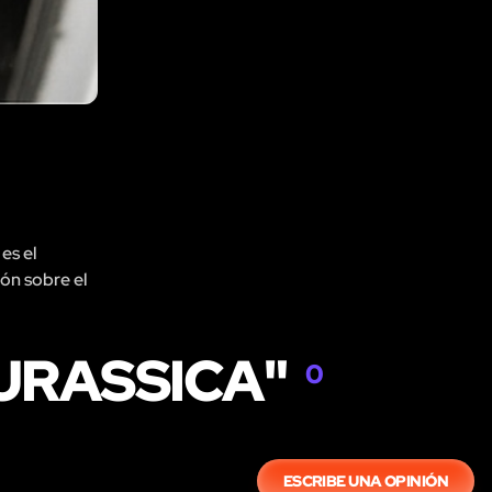
es el
ión sobre el
JURASSICA"
0
ESCRIBE UNA OPINIÓN