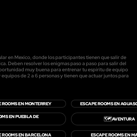
r en Mexico, donde los participantes tienen que salir de
ca. Deben resolver los enigmas paso a paso para salir del
 oportunidad muy buena para entrenar tu espíritu de equipo
equipos de 2 a 6 personas y tienen que actuar juntos para
E ROOMS EN MONTERREY
ESCAPE ROOMS EN AGUAS
OMS EN PUEBLA DE
🗺️
AVENTURA
E ROOMS EN BARCELONA
ESCAPE ROOMS EN M