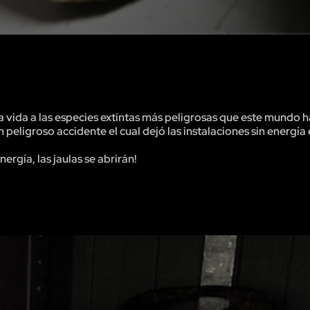
a vida a las especies extintas más peligrosas que este mundo 
eligroso accidente el cual dejó las instalaciones sin energía e
rgía, las jaulas se abrirán!