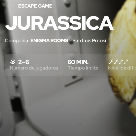
ESCAPE GAME
JURASSICA
Compañía:
ENIGMA ROOMS
San Luis Potosí
2 – 6
60 MIN.
Número de jugadores
Tiempo límite
Nivel de difi