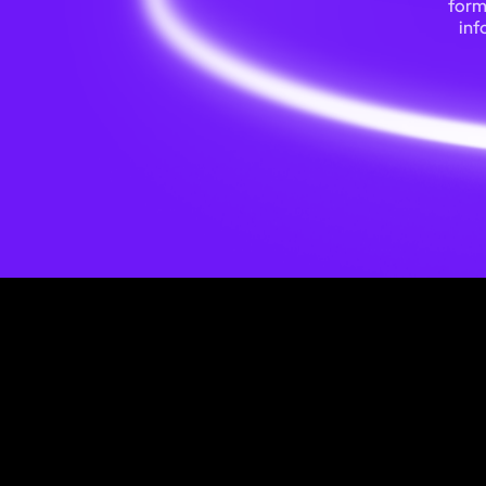
form
inf