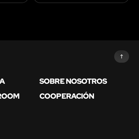
PA
SOBRE NOSOTROS
 ROOM
COOPERACIÓN