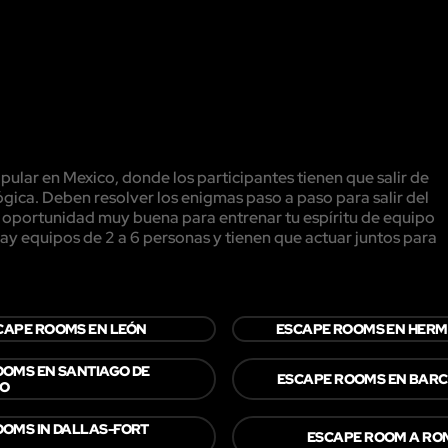
lar en Mexico, donde los participantes tienen que salir de
gica. Deben resolver los enigmas paso a paso para salir del
na oportunidad muy buena para entrenar tu espíritu de equipo
y equipos de 2 a 6 personas y tienen que actuar juntos para
CAPE ROOMS EN LEÓN
ESCAPE ROOMS EN HERM
OOMS EN SANTIAGO DE
ESCAPE ROOMS EN BAR
O
OOMS IN DALLAS-FORT
ESCAPE ROOM A RO