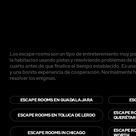
Los escape rooms son un tipo de entretenimiento muy popu
la habitacion usando pistas y resolviendo problemas de ló
cuarto antes de que finalice el tiempo establecido. Es u
y una bonita experiencia de cooperación. Normalmente ha
resolver los enigmas.
ESCAPE ROOMS EN GUADALAJARA
ES
ESCAPE R
ESCAPE ROOMS EN TOLUCA DE LERDO
QUERÉTAR
ESCAPE R
ESCAPE ROOMS IN CHICAGO
WORTH