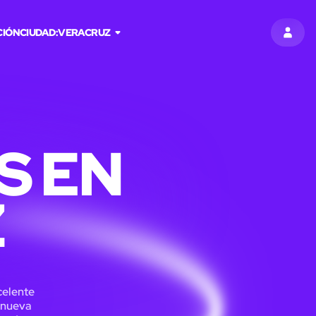
CIÓN
CIUDAD:
VERACRUZ
ENTR
S EN
Z
celente
 nueva