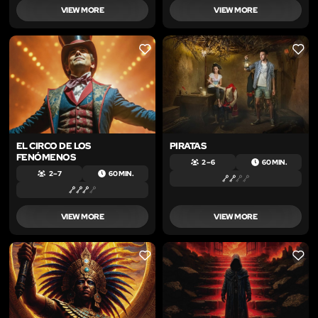
VIEW MORE
VIEW MORE
LIKE
LIKE
EL CIRCO DE LOS
PIRATAS
FENÓMENOS
2 – 6
60 MIN.
2 – 7
60 MIN.
VIEW MORE
VIEW MORE
LIKE
LIKE