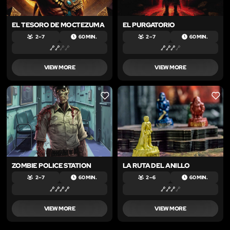
EL TESORO DE MOCTEZUMA
EL PURGATORIO
2 – 7
60 MIN.
2 – 7
60 MIN.
VIEW MORE
VIEW MORE
LIKE
LIKE
ZOMBIE POLICE STATION
LA RUTA DEL ANILLO
2 – 7
60 MIN.
2 – 6
60 MIN.
VIEW MORE
VIEW MORE