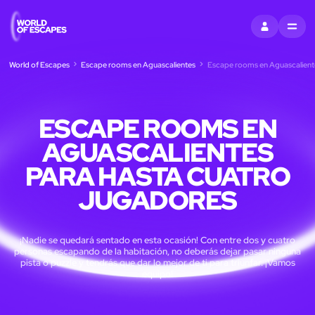
ENTRAR
MENU
World of Escapes
Escape rooms en Aguascalientes
Escape rooms en Aguascaliente
ESCAPE ROOMS EN
AGUASCALIENTES
PARA HASTA CUATRO
JUGADORES
¡Nadie se quedará sentado en esta ocasión! Con entre dos y cuatro
personas escapando de la habitación, no deberás dejar pasar ninguna
pista o puzzle y tendrás que dar lo mejor de ti para triunfar. ¡Vamos
equipo!