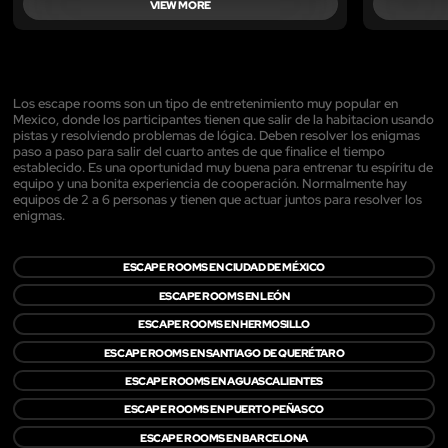
VIEW MORE
Los escape rooms son un tipo de entretenimiento muy popular en
Mexico, donde los participantes tienen que salir de la habitacion usando
pistas y resolviendo problemas de lógica. Deben resolver los enigmas
paso a paso para salir del cuarto antes de que finalice el tiempo
establecido. Es una oportunidad muy buena para entrenar tu espíritu de
equipo y una bonita experiencia de cooperación. Normalmente hay
equipos de 2 a 6 personas y tienen que actuar juntos para resolver los
enigmas.
ESCAPE ROOMS EN CIUDAD DE MÉXICO
ESCAPE ROOMS EN LEÓN
ESCAPE ROOMS EN HERMOSILLO
ESCAPE ROOMS EN SANTIAGO DE QUERÉTARO
ESCAPE ROOMS EN AGUASCALIENTES
ESCAPE ROOMS EN PUERTO PEÑASCO
ESCAPE ROOMS EN BARCELONA