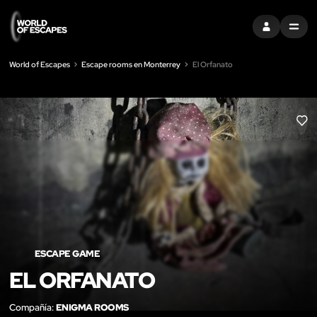
ENTRAR
MENU
World of Escapes
Escape rooms en Monterrey
El Orfanato
LIK
ESCAPE GAME
EL ORFANATO
Compañía:
ENIGMA ROOMS