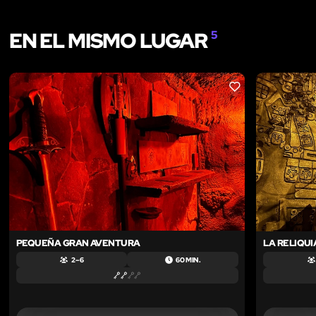
EN EL MISMO LUGAR
5
LIKE
PEQUEÑA GRAN AVENTURA
LA RELIQU
2 – 6
60 MIN.