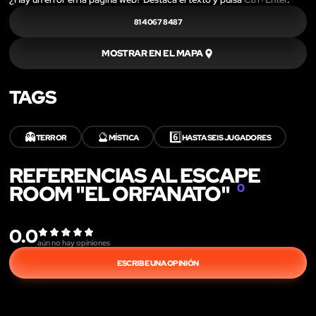
81 4067 8487
MOSTRAR EN EL MAPA
TAGS
👻
🔮
6️⃣
TERROR
MÍSTICA
HASTA SEIS JUGADORES
REFERENCIAS AL ESCAPE
ROOM "EL ORFANATO"
0
0.0
aún no hay opiniones
ESCRIBE UNA OPINIÓN