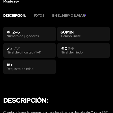
Monterrey
DESCRIPCIÓN:
FOTOS
EN EL MISMO LUGAR
5
2 – 6
60 MIN.
Tiempo límite
Número de jugadores
Nivel de dificultad (1-4)
Nivel de miedo
18+
Requisito de edad
DESCRIPCIÓN:
Cuenta la leyenda, que en una casa localizada en la calle de Colima 367