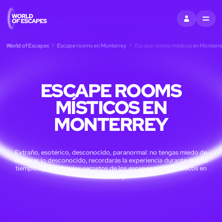
ENTRAR
MENU
World of Escapes
Escape rooms en Monterrey
Escape rooms místicos en Monterr
ESCAPE ROOMS
MÍSTICOS EN
MONTERREY
Extraño, esotérico, desconocido, paranormal: no tengas miedo de
explorar lo desconocido, recordarás la experiencia durante mucho
tiempo... ¡Descubre los secretos de los escapes rooms místicos en
Monterrey!