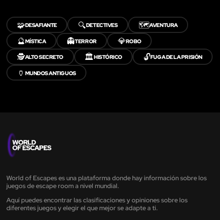
🧩
🔍
🗺️
DESAFIANTE
DETECTIVES
AVENTURA
🔮
👻
💎
MÍSTICA
TERROR
ROBO
🕵️
🏛️
🔓
ALTO SECRETO
HISTÓRICO
FUGA DE LA PRISIÓN
🏺
MUNDOS ANTIGUOS
World of Escapes es una plataforma donde hay información sobre los
juegos de escape room a nivel mundial.
Aquí puedes encontrar las clasificaciones y opiniones sobre los
diferentes juegos y elegir el que mejor se adapte a ti.