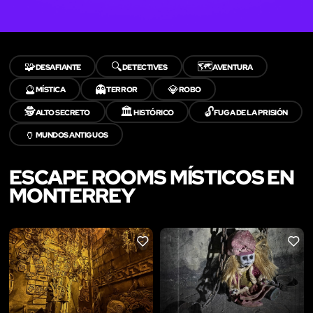
🧩
🔍
🗺️
DESAFIANTE
DETECTIVES
AVENTURA
🔮
👻
💎
MÍSTICA
TERROR
ROBO
🕵️
🏛️
🔓
ALTO SECRETO
HISTÓRICO
FUGA DE LA PRISIÓN
🏺
MUNDOS ANTIGUOS
ESCAPE ROOMS MÍSTICOS EN
MONTERREY
LIKE
LIKE