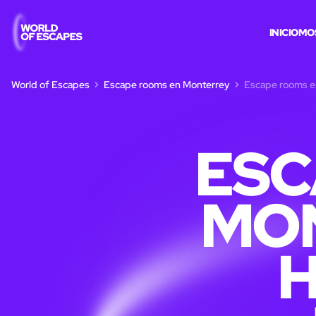
INICIO
MO
World of Escapes
Escape rooms en Monterrey
Escape rooms en
ESC
MO
H