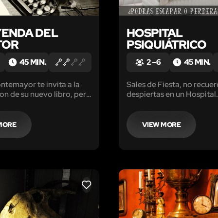
YENDA DEL
HOSPITAL
TOR
PSIQUIÁTRICO
45 MIN.
2 – 6
45 MIN.
ontemayor te invita a la
Sales de Fiesta, no recue
on de su nuevo libro, pero
despiertas en un Hospital
nta que llegas 100 años
Psiquiatrico ¿Podras esca
dras escapar de su casa?
de ser transferido a maxi
seguirdad?
MORE
VIEW MORE
LIKE