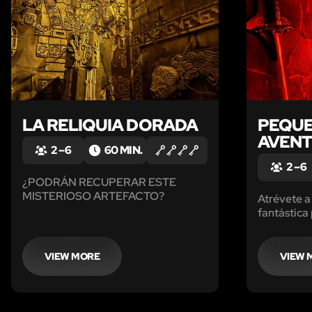
LA RELIQUIA DORADA
PEQU
AVEN
2 – 6
60 MIN.
2 – 6
¿PODRÁN RECUPERAR ESTE
MISTERIOSO ARTEFACTO?
Atrévete a 
fantástica
elfos, mag
muchas otr
vivir una...
VIEW MORE
VIEW 