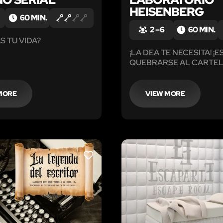
HEISENBERG
60 MIN.
2 – 6
60 MIN.
S TU VIDA?
¡LA DEA TE NECESITA! ¡
QUEBRARSE AL CARTEL
MORE
VIEW MORE
LIKE