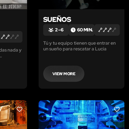
SUEÑOS
2 – 6
60 MIN.
Tú y tu equipo tienen que entrar en
un sueño para rescatar a Lucía
rdas nada y
par antes
ma
VIEW MORE
LIKE
LIKE