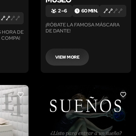
2 – 6
60 MIN.
¡RÓBATE LA FAMOSA MÁSCARA
DE DANTE!
ES HORA DE
 COMPA!
VIEW MORE
LIKE
LIKE