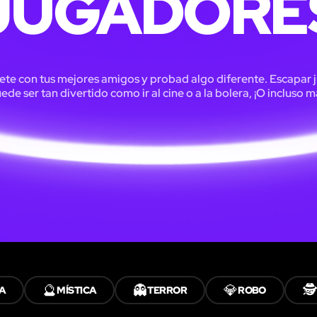
JUGADORE
te con tus mejores amigos y probad algo diferente. Escapar 
ede ser tan divertido como ir al cine o a la bolera, ¡O incluso m
🔮
👻
💎
🕵️
A
MÍSTICA
TERROR
ROBO