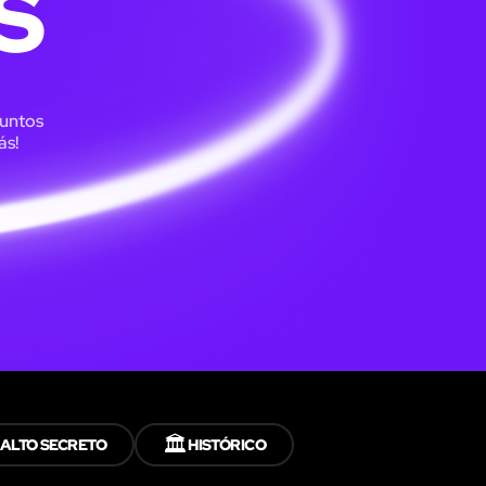
S
juntos
ás!
🏛️
ALTO SECRETO
HISTÓRICO