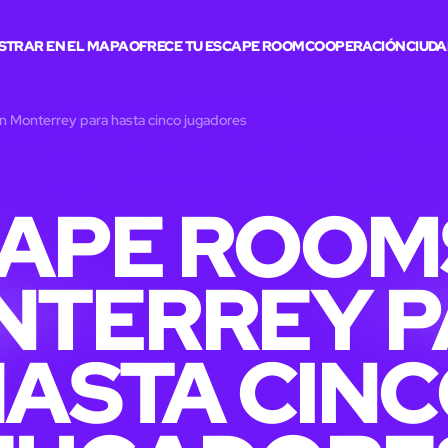
STRAR EN EL MAPA
OFRECE TU ESCAPE ROOM
COOPERACIÓN
CIUDA
 Monterrey para hasta cinco jugadores
APE ROOM
NTERREY P
ASTA CIN