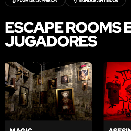
🔓
🏺
FUGA DE LA PRISIÓN
MUNDOS ANTIGUOS
ESCAPE ROOMS E
JUGADORES
LIKE
MAGIC
ASESI