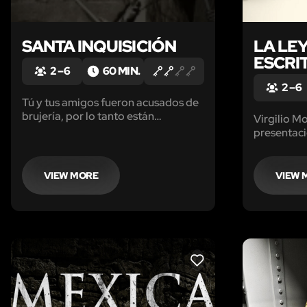
SANTA INQUISICIÓN
LA LE
ESCRI
2 – 6
60 MIN.
2 – 6
Tú y tus amigos fueron acusados de
brujería, por lo tanto están
Virgilio M
atrapados en diferentes
presentaci
instrumentos de tortura, guillotina,
te das cue
jaula humana, silla de clavos
tarde, ¿Po
VIEW MORE
VIEW 
LIKE