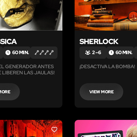
SICA
SHERLOCK
60 MIN.
2 – 6
60 MIN.
 EL GENERADOR ANTES
¡DESACTIVA LA BOMBA!
E LIBEREN LAS JAULAS!
MORE
VIEW MORE
LIKE