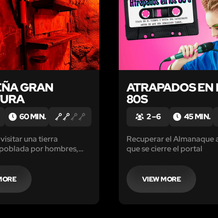
EÑA GRAN
ATRAPADOS EN 
TURA
80S
60 MIN.
2 – 6
45 MIN.
visitar una tierra
Recuperar el Almanaque 
 poblada por hombres,
que se cierre el portal
os y enanos así como por
as criaturas que te harán
MORE
VIEW MORE