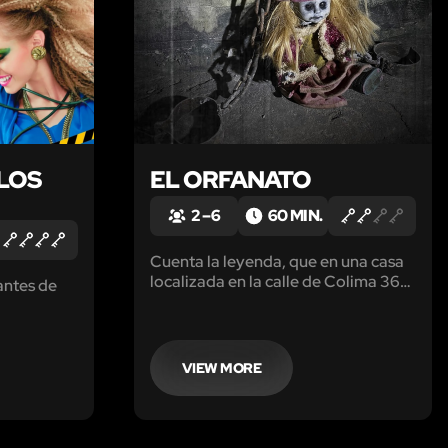
LOS
EL ORFANATO
2 – 6
60 MIN.
Cuenta la leyenda, que en una casa
localizada en la calle de Colima 367
antes de
de la colonia Roma vivía una
anciana conocida como Antonia
Mondragón la cual, poseía una gran
fortuna...
VIEW MORE