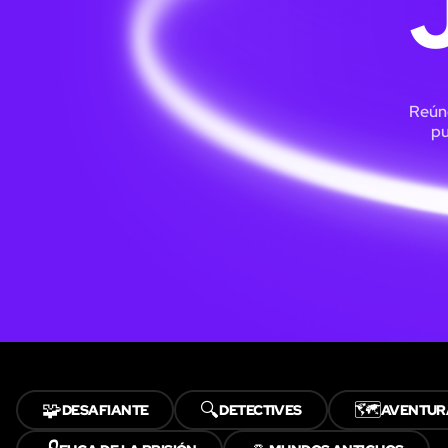
Reúne
pu
🧩
🔍
🗺️
DESAFIANTE
DETECTIVES
AVENTUR