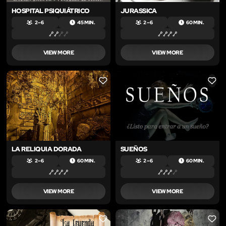
HOSPITAL PSIQUIÁTRICO
JURASSICA
2 – 6
45 MIN.
2 – 6
60 MIN.
VIEW MORE
VIEW MORE
LIKE
LIKE
LA RELIQUIA DORADA
SUEÑOS
2 – 6
60 MIN.
2 – 6
60 MIN.
VIEW MORE
VIEW MORE
LIKE
LIKE