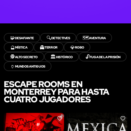
🧩
🔍
🗺️
DESAFIANTE
DETECTIVES
AVENTURA
🔮
👻
💎
MÍSTICA
TERROR
ROBO
🕵️
🏛️
🔓
ALTO SECRETO
HISTÓRICO
FUGA DE LA PRISIÓN
🏺
MUNDOS ANTIGUOS
ESCAPE ROOMS EN
MONTERREY PARA HASTA
CUATRO JUGADORES
LIKE
LIKE