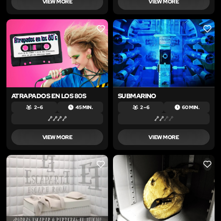
VIEW MORE
VIEW MORE
LIKE
LIKE
ATRAPADOS EN LOS 80S
SUBMARINO
2 – 6
45 MIN.
2 – 6
60 MIN.
VIEW MORE
VIEW MORE
LIKE
LIKE