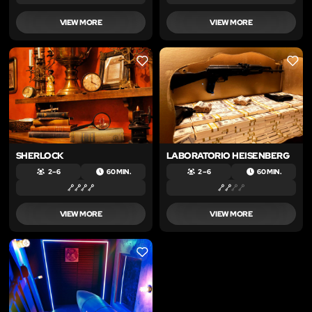
VIEW MORE
VIEW MORE
LIKE
LIKE
SHERLOCK
LABORATORIO HEISENBERG
2 – 6
60 MIN.
2 – 6
60 MIN.
VIEW MORE
VIEW MORE
LIKE