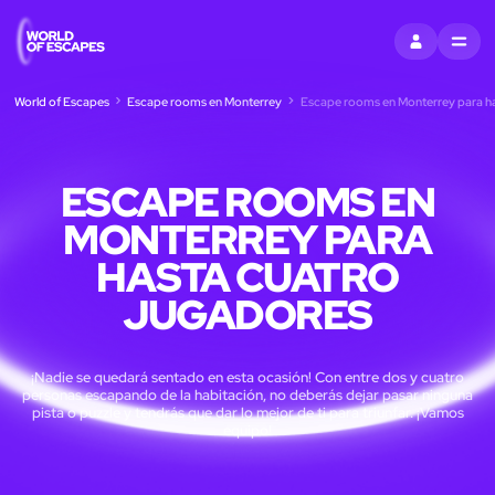
ENTRAR
MENU
World of Escapes
Escape rooms en Monterrey
Escape rooms en Monterrey para ha
ESCAPE ROOMS EN
MONTERREY PARA
HASTA CUATRO
JUGADORES
¡Nadie se quedará sentado en esta ocasión! Con entre dos y cuatro
personas escapando de la habitación, no deberás dejar pasar ninguna
pista o puzzle y tendrás que dar lo mejor de ti para triunfar. ¡Vamos
equipo!