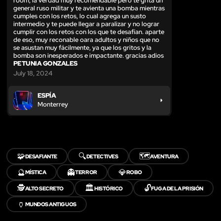
room, la verdad muy recomendable pero te grita un
general ruso militar y te avienta una bomba mientras
cumples con los retos, lo cual agrega un susto
intermedio y te puede llegar a paralizar y no lograr
cumplir con los retos con los que te desafían. aparte
de eso, muy reconable oara adultos y niños que no
se asustan muy fácilmente, ya que los gritos y la
bomba son inesperados e impactante. gracias adios
PETUNIA GONZALES
July 18, 2024
ESPÍA
Monterrey
🧩
🔍
🗺️
DESAFIANTE
DETECTIVES
AVENTURA
🔮
👻
💎
MÍSTICA
TERROR
ROBO
🕵️
🏛️
🔓
ALTO SECRETO
HISTÓRICO
FUGA DE LA PRISIÓN
🏺
MUNDOS ANTIGUOS