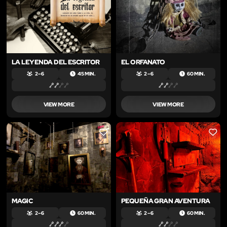
LA LEYENDA DEL ESCRITOR
EL ORFANATO
2 – 6
45 MIN.
2 – 6
60 MIN.
VIEW MORE
VIEW MORE
LIKE
LIKE
MAGIC
PEQUEÑA GRAN AVENTURA
2 – 6
60 MIN.
2 – 6
60 MIN.