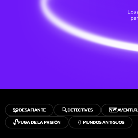
Los 
par
🧩
🔍
🗺️
DESAFIANTE
DETECTIVES
AVENTUR
🔓
🏺
FUGA DE LA PRISIÓN
MUNDOS ANTIGUOS