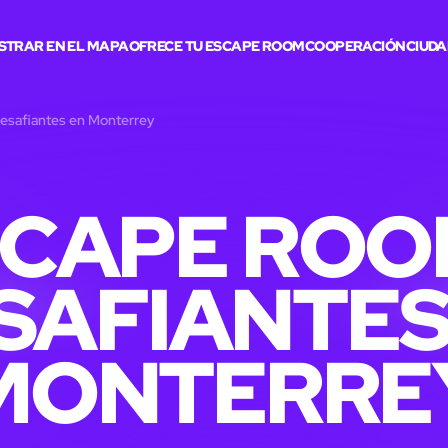
STRAR EN EL MAPA
OFRECE TU ESCAPE ROOM
COOPERACIÓN
CIUDA
esafiantes en Monterrey
SCAPE ROO
SAFIANTES
MONTERRE