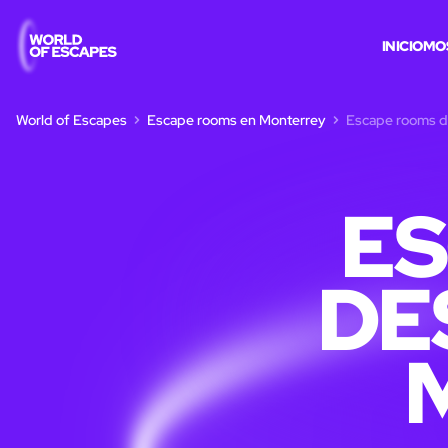
INICIO
MO
World of Escapes
Escape rooms en Monterrey
Escape rooms d
E
DE