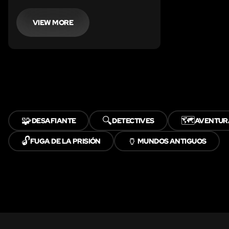
VIEW MORE
🧩
🔍
🗺️
DESAFIANTE
DETECTIVES
AVENTUR
🔓
🏺
FUGA DE LA PRISIÓN
MUNDOS ANTIGUOS