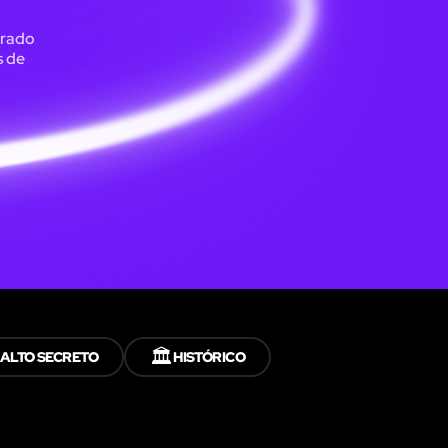
arado
s de
🏛️
ALTO SECRETO
HISTÓRICO