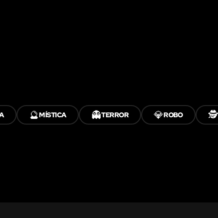
🔮
👻
💎
🕵️
A
MÍSTICA
TERROR
ROBO