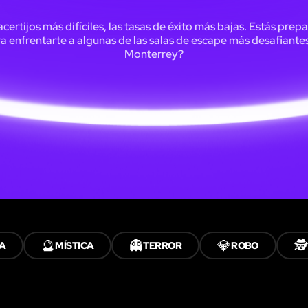
acertijos más difíciles, las tasas de éxito más bajas. Estás prep
a enfrentarte a algunas de las salas de escape más desafiante
Monterrey?
🔮
👻
💎
🕵️
A
MÍSTICA
TERROR
ROBO