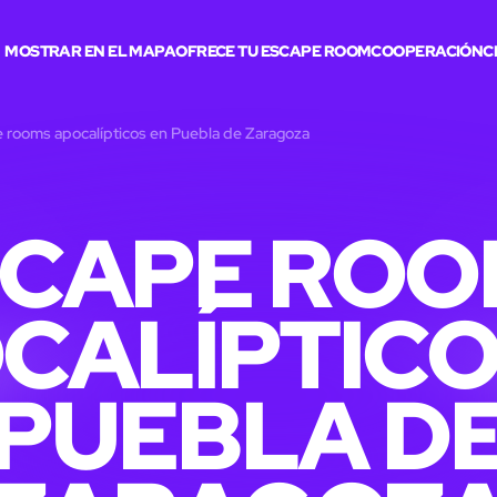
MOSTRAR EN EL MAPA
OFRECE TU ESCAPE ROOM
COOPERACIÓN
C
 rooms apocalípticos en Puebla de Zaragoza
SCAPE ROO
CALÍPTICO
PUEBLA D