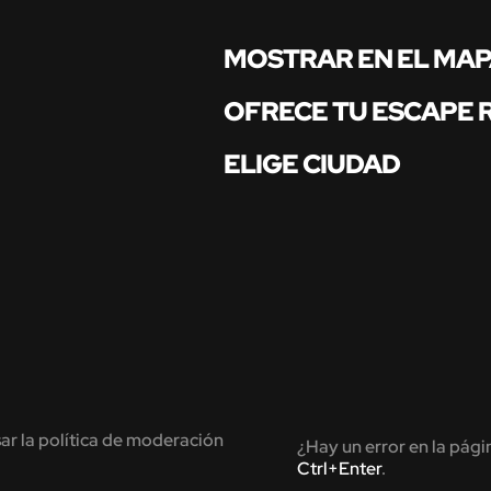
MOSTRAR EN EL MA
OFRECE TU ESCAPE
ELIGE CIUDAD
ar la política de moderación
¿Hay un error en la pági
Ctrl+Enter
.