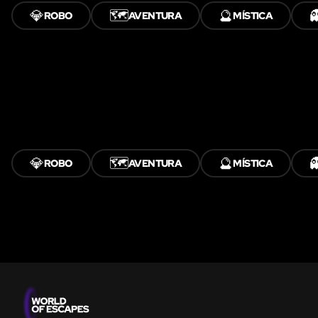
💎
🗺️
🔮

ROBO
AVENTURA
MÍSTICA
💎
🗺️
🔮

ROBO
AVENTURA
MÍSTICA