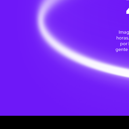
Imagi
horas
por 
gente 