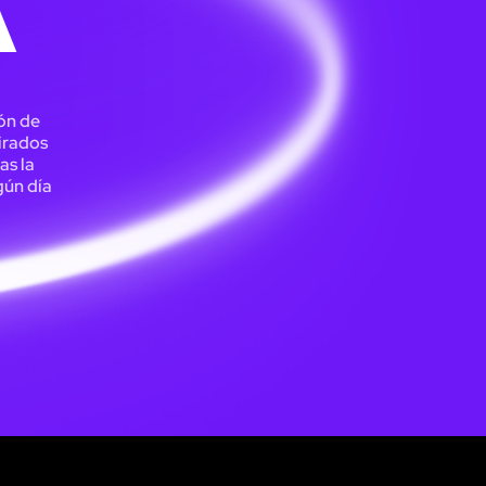
A
ión de
irados
as la
gún día