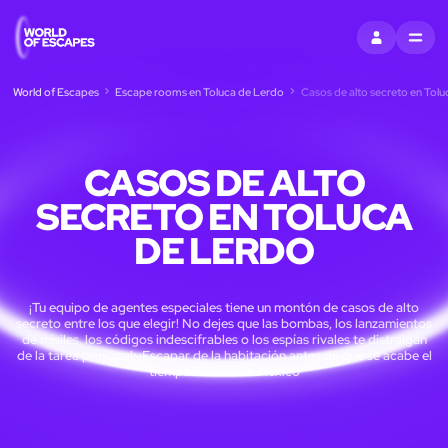
ENTRAR
MENU
World of Escapes
Escape rooms en Toluca de Lerdo
Casos de alto secreto en Tol
CASOS DE ALTO
SECRETO EN TOLUCA
DE LERDO
¡Tu equipo de agentes especiales tiene un montón de casos de alto
secreto entre los que elegir! No dejes que las bombas, los lanzamientos
de misiles, los códigos indescifrables o los espías rivales te distraigan
de la tarea principal: ¡Escapar de la habitación antes de que se acabe el
tiempo!Ciudad de México