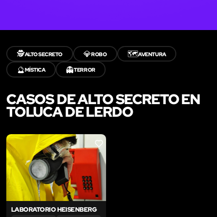
🕵️
💎
🗺️
ALTO SECRETO
ROBO
AVENTURA
🔮
👻
MÍSTICA
TERROR
CASOS DE ALTO SECRETO EN
TOLUCA DE LERDO
LIKE
LABORATORIO HEISENBERG