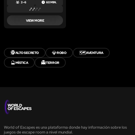
2 – 6
60 MIN.
VIEW MORE
🕵️
💎
🗺️
ALTO SECRETO
ROBO
AVENTURA
🔮
👻
MÍSTICA
TERROR
World of Escapes es una plataforma donde hay información sobre los
juegos de escape room a nivel mundial.