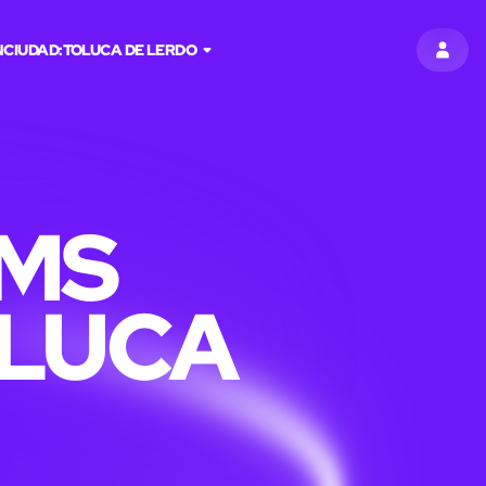
N
CIUDAD:
TOLUCA DE LERDO
ENTR
MS
OLUCA