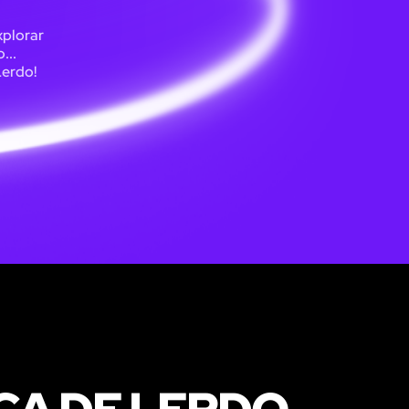
xplorar
...
Lerdo!