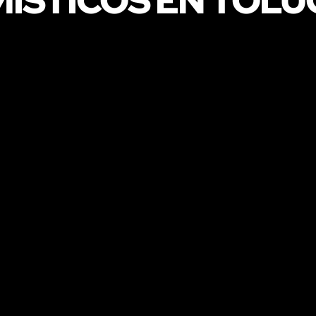
ÍSTICOS EN TOLU