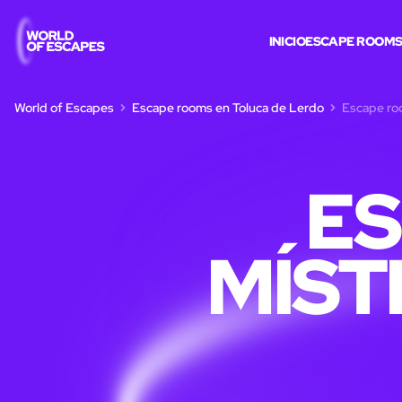
INICIO
ESCAPE ROOM
World of Escapes
Escape rooms en Toluca de Lerdo
Escape ro
E
MÍST