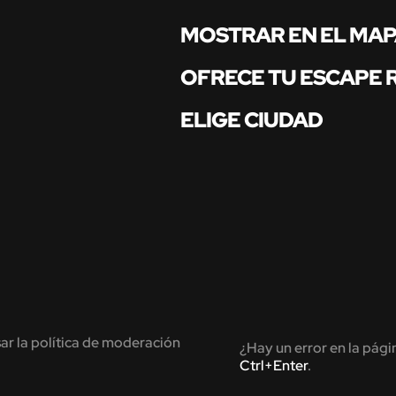
MOSTRAR EN EL MA
OFRECE TU ESCAPE
ELIGE CIUDAD
ar la política de moderación
¿Hay un error en la pági
Ctrl+Enter
.