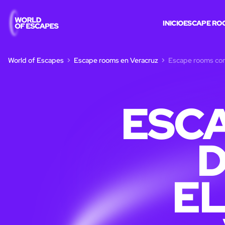
INICIO
ESCAPE RO
World of Escapes
Escape rooms en Veracruz
Escape rooms con
ESC
E