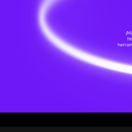
¡Ma
hi
herram