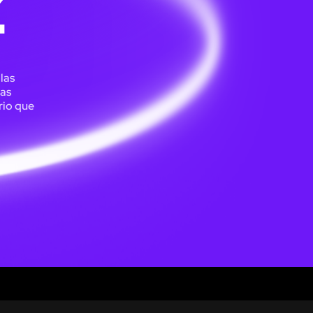
Z
 las
las
rio que