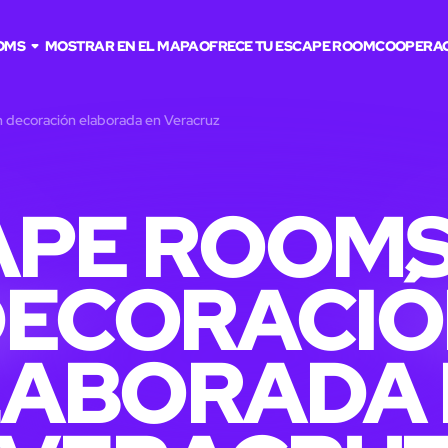
OMS
MOSTRAR EN EL MAPA
OFRECE TU ESCAPE ROOM
COOPERA
 decoración elaborada en Veracruz
APE ROOMS
DECORACIÓ
LABORADA 