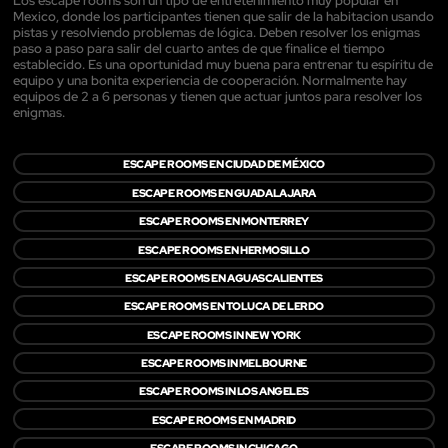
Los escape rooms son un tipo de entretenimiento muy popular en
Mexico, donde los participantes tienen que salir de la habitacion usando
pistas y resolviendo problemas de lógica. Deben resolver los enigmas
paso a paso para salir del cuarto antes de que finalice el tiempo
establecido. Es una oportunidad muy buena para entrenar tu espíritu de
equipo y una bonita experiencia de cooperación. Normalmente hay
equipos de 2 a 6 personas y tienen que actuar juntos para resolver los
enigmas.
ESCAPE ROOMS EN CIUDAD DE MÉXICO
ESCAPE ROOMS EN GUADALAJARA
ESCAPE ROOMS EN MONTERREY
ESCAPE ROOMS EN HERMOSILLO
ESCAPE ROOMS EN AGUASCALIENTES
ESCAPE ROOMS EN TOLUCA DE LERDO
ESCAPE ROOMS IN NEW YORK
ESCAPE ROOMS IN MELBOURNE
ESCAPE ROOMS IN LOS ANGELES
ESCAPE ROOMS EN MADRID
ESCAPE ROOMS IN CHICAGO