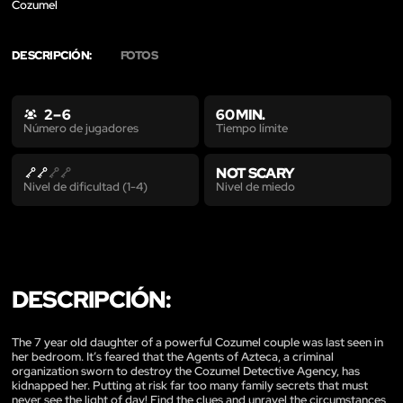
Cozumel
DESCRIPCIÓN:
FOTOS
2 – 6
60 MIN.
Tiempo límite
Número de jugadores
NOT SCARY
Nivel de miedo
Nivel de dificultad (1-4)
DESCRIPCIÓN:
The 7 year old daughter of a powerful Cozumel couple was last seen in
her bedroom. It’s feared that the Agents of Azteca, a criminal
organization sworn to destroy the Cozumel Detective Agency, has
kidnapped her. Putting at risk far too many family secrets that must
never see the light of day! Find the clues and unravel the circumstances