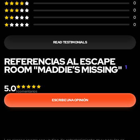
0
0
0
0
READ TESTIMONIALS
REFERENCIAS AL ESCAPE
ROOM "MADDIE’S MISSING"
1
5.0
1
comentarios
ESCRIBE UNA OPINIÓN