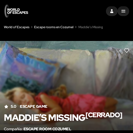
ENTRAR
MENU
World of Escapes
Escape rooms en Cozumel
Maddie’s Missing
LIK
5.0
ESCAPE GAME
[CERRADO]
MADDIE’S MISSING
Compañía:
ESCAPE ROOM COZUMEL