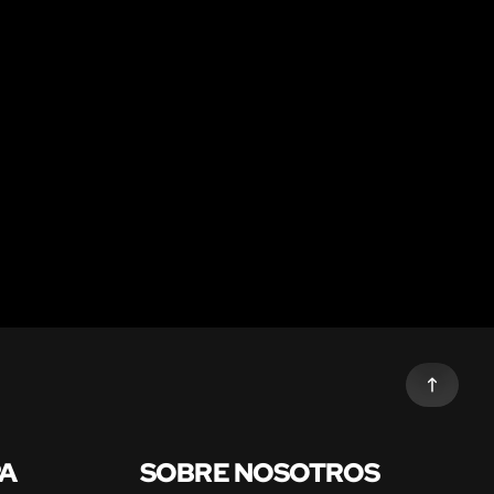
PA
SOBRE NOSOTROS