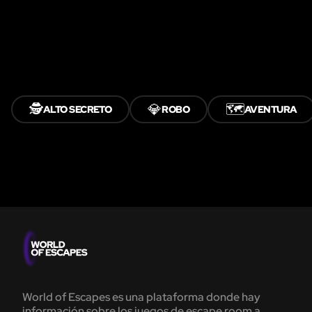
🕵️
💎
🗺️
ALTO SECRETO
ROBO
AVENTURA
World of Escapes es una plataforma donde hay
información sobre los juegos de escape room a