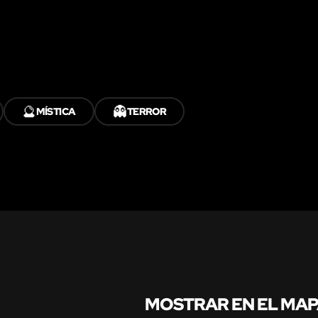
🔮
👻
MÍSTICA
TERROR
MOSTRAR EN EL MA