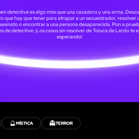
en detective es algo más que una cazadora y una arma. Descu
 lo que hay que tener para atrapar a un secuestrador, resolver 
sesinato o encontrar a una persona desaparecida. Pon a prueb
s de detective: ¡Los casos sin resolver de Toluca de Lerdo te 
esperando!
🔮
👻
MÍSTICA
TERROR